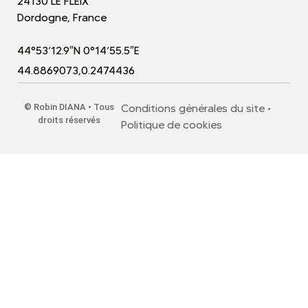
24130 LE FLEIX
Dordogne, France
44°53’12.9″N 0°14’55.5″E
44.8869073,0.2474436
©
Robin DIANA • Tous
Conditions générales du site
•
droits réservés
Politique de cookies