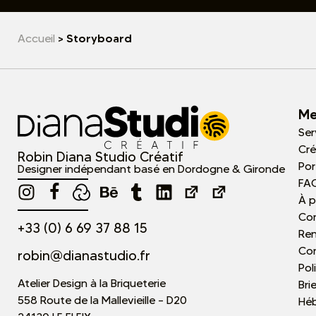
>
Storyboard
Accueil
Me
Ser
Cré
Robin Diana Studio Créatif
Por
Designer indépendant basé en Dordogne & Gironde
FA
À 
Co
+33 (0) 6 69 37 88 15
Re
Con
robin@dianastudio.fr
Pol
Atelier Design à la Briqueterie
Bri
558 Route de la Mallevieille – D20
Hé