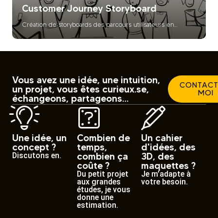
Customer Journey Storyboard
Création de storyboards des parcours utilisateurs en...
Vous avez une idée, une intuition,
CONTACT
un projet, vous êtes curieux.se,
MOI
échangeons, partageons…
Une idée, un
Combien de
Un cahier
concept ?
temps,
d'idées, des
combien ça
3D, des
Discutons en.
coûte ?
maquettes ?
Du petit projet
Je m’adapte à
aux grandes
votre besoin.
études, je vous
donne une
estimation.