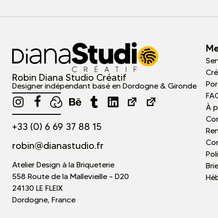
Me
Ser
Cré
Robin Diana Studio Créatif
Por
Designer indépendant basé en Dordogne & Gironde
FA
À 
Co
+33 (0) 6 69 37 88 15
Re
Con
robin@dianastudio.fr
Pol
Atelier Design à la Briqueterie
Bri
558 Route de la Mallevieille – D20
Hé
24130 LE FLEIX
Dordogne, France