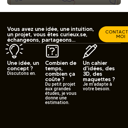
Vous avez une idée, une intuition,
CONTACT
un projet, vous êtes curieux.se,
MOI
échangeons, partageons…
Une idée, un
Combien de
Un cahier
concept ?
temps,
d'idées, des
combien ça
3D, des
Discutons en.
coûte ?
maquettes ?
Du petit projet
Je m’adapte à
aux grandes
votre besoin.
études, je vous
donne une
estimation.