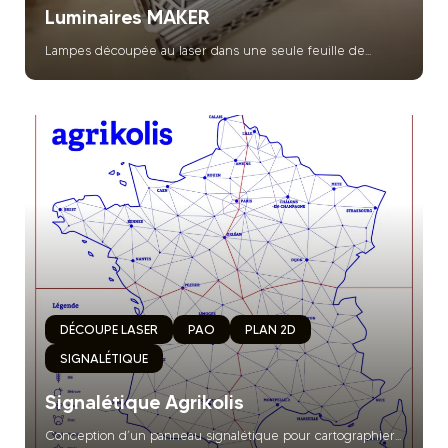
Luminaires MAKER
Lampes découpée au laser dans une seule feuille de...
DÉCOUPE LASER
PAO
PLAN 2D
SIGNALÉTIQUE
Signalétique Agrikolis
Conception d’un panneau signalétique pour cartographier...