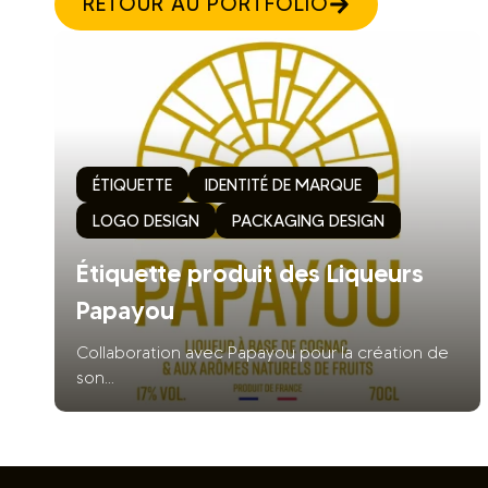
RETOUR AU PORTFOLIO
ÉTIQUETTE
IDENTITÉ DE MARQUE
LOGO DESIGN
PACKAGING DESIGN
Étiquette produit des Liqueurs
Papayou
Collaboration avec Papayou pour la création de
son...