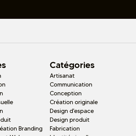
es
Catégories
n
Artisanat
on
Communication
n
Conception
suelle
Création originale
n
Design d'espace
duit
Design produit
réation Branding
Fabrication